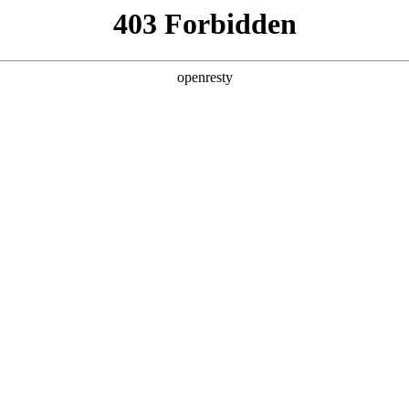
企业业务
个人业务
了解我们
投资者
EN
Global
份有限公司
办公地址
北京市北京经
董事长
巅峰国际B
代码
000
上市时间
巅峰国际A : 2001/
证劵事务代表
064
A/B股股本
36,351
十大股东